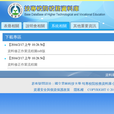
表冊相關
說明會相關
系統相關
其他重要資訊
下載專區
【2016/2/17 上午 10:28:56】
資料修正作業流程圖odt版
【2016/2/17 上午 10:28:56】
資料修正作業流程圖
資料
若有疑問請洽：國立雲林科技大學 技專校院校務資料庫小組 05
資通安全與個資保護政策
隱私權
COPYRIGHT © 2